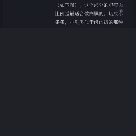
（如下图），这个部分的肥瘦肉
比例是最适合做肉臊的。切成小
条条，小到类似于卤肉饭的那种
条条。 蔬菜部分的辅料有胡萝
卜、青萝卜、土豆、木耳、西红
柿。胡萝卜土豆西红柿切丁，青
萝卜切成银杏叶状的扇形，木耳
泡发后切碎。面条必然要选择手
擀面的扁…
2020-4-23 22:31
|
4,124
837 字
|
4 分钟
岐山臊子面