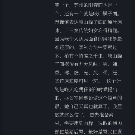
算一个，苏州的阳春面也是一
个，还有一个就是岐山臊子面。
想谨慎表达岐山臊子面的原汁原
味，非三秦传统妇女难得精髓。
因为我个人认为面食的风味是最
难还原的，烹制方法中要素过
多，稍有不慎差之千里。岐山臊
子面据传有九大风味：酸、辣、
香、薄、筋、光、煎、稀、汪，
夜间模式
其还原难度可见一斑。 这个计
划是昨天吃煲仔饭的时候提出
Sans Serif
Serif
的，办公室同事说做这个简单的
浅阴影
深阴影
很，她自己天真也就算了，我居
然就这么信了。 首先准备素
关闭
日落
暗化
灰度
材，需要用到肉臊，选取的猪肉
部位是猪后臀，最好是臀尖位置