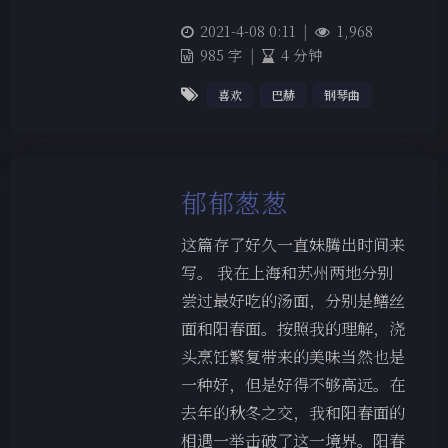
2021-4-08 0:11
|
1,968
985 字
|
4 分钟
喜欢
巴赫
钢琴曲
郁郁葱葱
这篇存了好久一直妹腾出时间来
写。 我在上海和苏州两地分别
尝过最好吃的汤面，分别是鳝丝
面和阳春面。按照我的理解，浇
头烹饪繁复带来的美味当然也是
一种好，但是好得不够高远。在
去年的秋冬之交，我和阳春面的
相遇一举击破了这一境界。阳春