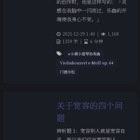
的创作时，他是这样写的：「灵
感在我脑中一闪而过，乐曲的开
端使我身心不安。」
2021-12-29 1:40
|
1,168
1359 字
|
6 分钟
e小调小提琴协奏曲
Violinkonzert e-Moll op. 64
门德尔松
关于宽容的四个问
题
辨析题 1：宽容别人就是宽容自
己，所以我们应当宽容别人。