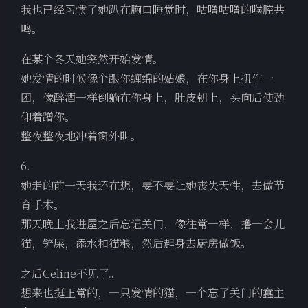
我也已经习惯了她趴在胸口睡觉时，咕噜咕噜的喉腔共
鸣。
在某个冬天她突然开始发情。
她发情的时候像个跟你缠绵的姑娘，在你身上扭作一
团，像醉酒一样倒躺在你身上，肚皮朝上，头向后使劲
仰着蹭你。
整夜整夜地冲着窗外叫。
6.
她走的前一天我还在想，要不要让她丧失天性，去做节
育手术。
那天晚上我进屋之后忘记关门，像往常一样，撸一会儿
猫，铲屎，添水和猫粮，然后起身去厨房做饭。
之后Celine不见了。
想来也挺正常的，一只发情的猫，一个忘了关门的蠢主