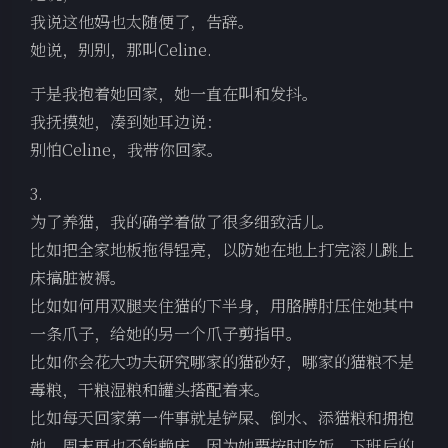
我说这他妈也太随便了，告辞。
她说，别别，那叫Celine.
于是我抱着她回家，她一直在叫和发抖。
我抚摸她，凑到她耳边说：
别怕Celine，我带你回家。
3.
为了养猫，我的确学着做了很多细致活儿。
比如把全家地板拖得锃亮，以防她在地上打完滚儿跳上
床搞脏被褥。
比如如何用双腿夹住猫的下半身，用胳膊肘压住她其中
一条爪子，给她的另一个爪子剪指甲。
比如你会花大功夫研究哪家的猫砂好，哪家的猫粮不是
毒粮，干粮湿粮和罐头搭配着来。
比如每天回家第一件事就是铲屎、倒水、添猫粮和拥抱
她。周末再也不能赖床，因为她要按时吃饭。下班后的