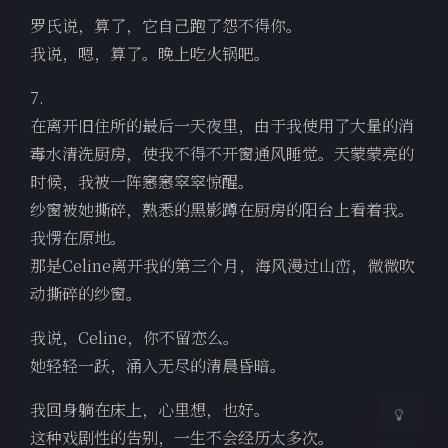
罗氏说，算了，它自己跑了怨不得你。
我说，嗯，算了。晚上吃火锅吧。
7.
在离开旧住所的最后一天夜里，由于我使用了大量的消
毒水清洗厨房，使我不得不开窗通风睡觉。天蒙蒙亮的
时候，我被一阵窸窸窣窣惊醒。
纱窗被她撕碎，熟悉的黑影蹲在厨房的阳台上看着我。
夜间模式
我愣在原地。
那是Celine离开我的第三个月，海风漫过山峦，微微吹
Sans Serif
Serif
动撕碎的纱窗。
浅阴影
深阴影
我说，Celine，你不留恋么。
她轻轻一跃，涌入无尽的清晨昏暗。
关闭
日落
暗化
灰度
我回身躺在床上，心里想，也好。
这种戏剧性的告别，一生不会经历太多次。