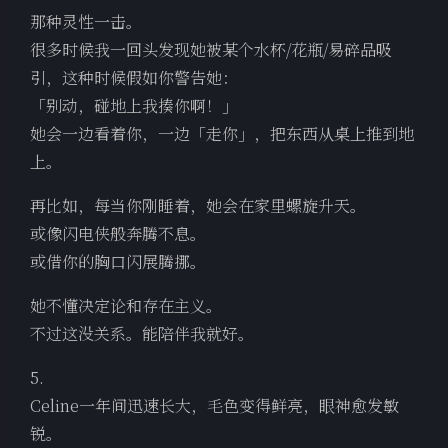
那种灵性一击。
很多时候我一回头发现她被某个水杯/花瓶/易碎品吸
引，这种时候假如你警告她：
「别动，碰地上我揍你啊！」
她会一边看着你，一边「走你」，把东西从桌上推到地
上。
再比如，每当你刚睡着，她会在家里螺旋升天。
或像闪电侠般奔腾不息。
或借你的胸口闪展腾挪。
她不懂决定论和存在主义。
不过这没关系。能陪伴我就好。
5.
Celine一年间迅速长大，毛色变得鲜亮，眼神愈发敏
锐。