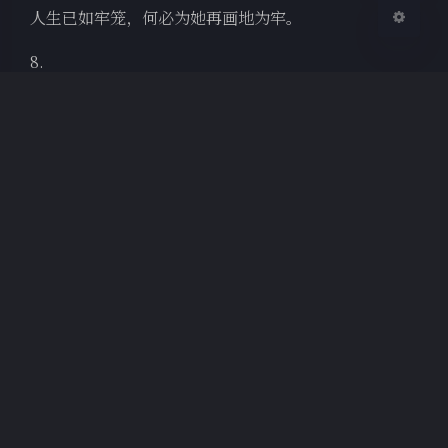
人生已如牢笼，何必为她再画地为牢。
8.
我最终失去了Celine.
当然这种说法未见得准确，因为我从未拥有过她。
或说，曾经有一只猫与我短暂地相互陪伴，给我慰藉。
写到这里突然有点难过。
其实也没什么大不了。这样的时刻在人生里有很多，却
像是在你生命里消失的那些人。这样的回合来个几次，
心就皮实了。
本质上讲，我们不能拥有任何人或者物，包括我们自
己。
尘世如潮人如水，我也总能吃着火锅唱着歌，吊儿郎当
地继续向前走。
我渐渐习惯了没有猫的生活。