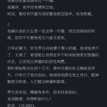
我曾经短暂地拥有过一只猫。
准确讲，我并没有拥有过她。
或说，曾经有只猫与我短暂地相互陪伴，给我慰藉。
2.
我确认我的人生里一定会养一只猫，但在迎接她的时
候，依然不可避免地又兴奋又紧张。
17年的夏天，好友罗氏问我要不要小奶猫，她说她养不
了，太闹了，希望能让我领走并不时向她独家反馈猫的
动态，以实现云养猫的阶段性夙愿。
那时候她刚出生四十几天，黑中泛黄的乳毛稀疏地炸
开，只有爪子是白色的。她绒绒地团在地上发抖，眼神
敏锐又明亮。人们管这种猫叫踏雪。
罗氏告诉我，赠猫有条件，冠名权是她的。
我说随便，你想叫她什么？
她说，CHANEL.