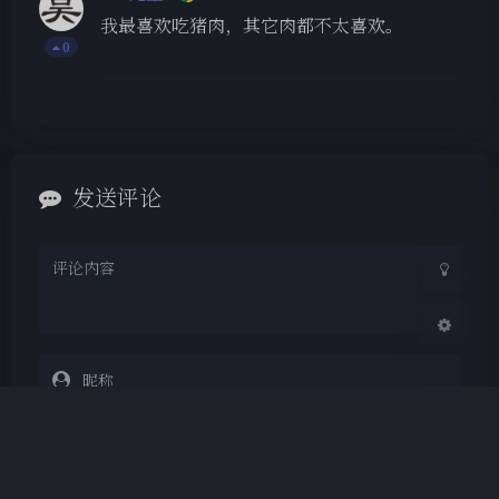
我最喜欢吃猪肉，其它肉都不太喜欢。
0
夜间模式
Sans Serif
Serif
浅阴影
深阴影
发送评论
关闭
日落
暗化
灰度