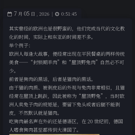
7
05
月
日 ,
2026
|
0:51:45
其实曾经的欧洲也是很野蛮的，他们完成当代的文化教
化的时间，实际上和东亚的时间差不多。
举个例子：
欧洲人每逢大战事，便经常出现在平民餐桌的两样传统
美食——“封锁期羊肉”和“屋顶野兔肉”自然必不可
少。
前者是狗肉的黑话，后者是猫肉的黑话。
由于猫的肉质、被剥皮后的外观与兔肉非常相似，且猫
经常在屋顶上跳跃，因此被称为“屋顶野兔”，当时欧
洲人卖兔子肉的规矩是，要留下兔头或者后腿不能剥
皮，不然默认就是猫肉。
吃狗肉最名声在外的还是德语区，在 20 世纪初，德国
人嗜食狗肉甚至都传到大清国了。