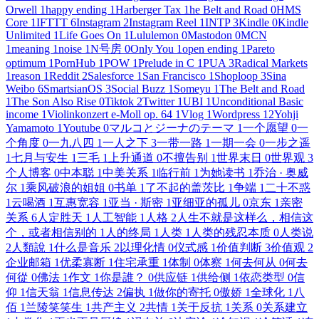
Orwell
1
happy ending
1
Harberger Tax
1
he Belt and Road
0
HMS
Core
1
IFTTT
6
Instagram
2
Instagram Reel
1
INTP
3
Kindle
0
Kindle
Unlimited
1
Life Goes On
1
Lululemon
0
Mastodon
0
MCN
1
meaning
1
noise
1
N号房
0
Only You
1
open ending
1
Pareto
optimum
1
PornHub
1
POW
1
Prelude in C
1
PUA
3
Radical Markets
1
reason
1
Reddit
2
Salesforce
1
San Francisco
1
Shoploop
3
Sina
Weibo
6
SmartsianOS
3
Social Buzz
1
Someyu
1
The Belt and Road
1
The Son Also Rise
0
Tiktok
2
Twitter
1
UBI
1
Unconditional Basic
income
1
Violinkonzert e-Moll op. 64
1
Vlog
1
Wordpress
12
Yohji
Yamamoto
1
Youtube
0
マルコとジーナのテーマ
1
一个愿望
0
一
个角度
0
一九八四
1
一人之下
3
一带一路
1
一期一会
0
一步之遥
1
七月与安生
1
三毛
1
上升通道
0
不擅告别
1
世界末日
0
世界观
3
个人博客
0
中本聪
1
中美关系
1
临行前
1
为她读书
1
乔治 · 奥威
尔
1
乘风破浪的姐姐
0
书单
1
了不起的盖茨比
1
争端
1
二十不惑
1
云喝酒
1
互惠宽容
1
亚当 · 斯密
1
亚细亚的孤儿
0
京东
1
亲密
关系
6
人定胜天
1
人工智能
1
人格
2
人生不就是这样么，相信这
个，或者相信别的
1
人的终局
1
人类
1
人类的残忍本质
0
人类说
2
人類說
1
什么是音乐
2
以理化情
0
仪式感
1
价值判断
3
价值观
2
企业邮箱
1
优柔寡断
1
住宅承重
1
体制
0
体察
1
何去何从
0
何去
何從
0
佛法
1
作文
1
你是誰？
0
供应链
1
供给侧
1
依恋类型
0
信
仰
1
信天翁
1
信息传达
2
偏执
1
做你的寄托
0
傲娇
1
全球化
1
八
佰
1
兰陵笑笑生
1
共产主义
2
共情
1
关于反抗
1
关系
0
关系建立