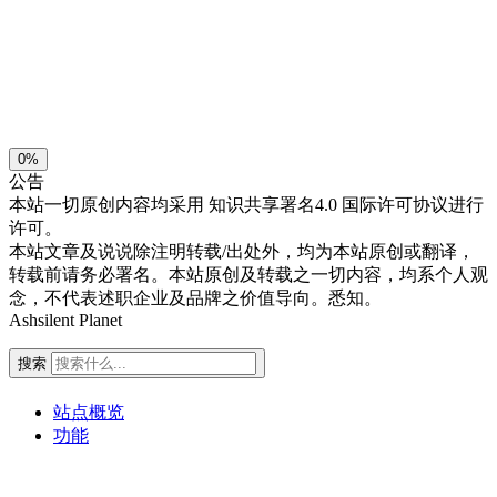
浅阴影
深阴影
关闭
日落
暗化
灰度
0%
公告
本站一切原创内容均采用
知识共享署名4.0 国际许可协议进行
许可。
本站文章及说说除注明转载/出处外，均为本站原创或翻译，
转载前请务必署名。本站原创及转载之一切内容，均系个人观
念，不代表述职企业及品牌之价值导向。悉知。
Ashsilent Planet
搜索
站点概览
功能