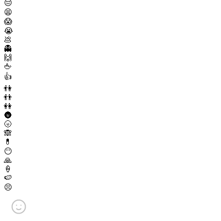
😔
😫
😱
😭
💩
👻
🙌
🖕
👍
👫
👬
👭
🌚
🌝
🙈
💊
😶
🙏
🍦
🍉
😣