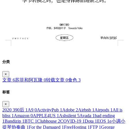
分类
×
文章
6
苏菲和阿瓦隆
0
转载文章
0
食色
3
标签
×
2020
3
90后
1
A9
0
ActivityPub
1
Adobe
2
Airbnb
1
Airpods
1
All is
bliss
1
Amazon
0
APPLE4US
1
Ashsilent
5
Avada
1
bad ending
1
Bandizip
1
BTC
1
Clubhouse
2
COVID-19
1
Dota
1
EOS
1
e小调小
提琴协奏曲
1
For the Damaged
1
FreeHosting
1
FTP
1
George