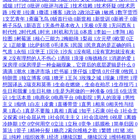
戒烟
1
打过
0
批评
0
批评与改正
1
技术信赖
1
技术怀疑
0
技术思
路
1
投资
1
拉康
1
撒谎
1
播客
1
政治
2
政治正确
1
敏感
1
数字货币
1
文艺青年
1
斋藤飞鸟
0
斩首行动
0
新世相
1
新世训
0
新裤子
0
新
裤子乐队
1
新语言
1
无条件基本收入
1
无极
0
无畏
1
无问西东
1
时代性
2
时代感
1
时光
1
时机和方法
0
本质
1
李如一
1
李翔
1
柏
拉图
1
树莓派
1
核心三能力
2
梅贻琦
1
梨叔
1
次元壁
0
欧盟
0
正
义
1
正能量
1
比萨斜塔
0
毛泽东
1
民国
1
民意真的是正确的吗
1
气质
1
永恒
1
汉堡王
1
沉沦
1
沙东
1
没有吼
1
没有宽恕就没有未
来
2
没有理想的人不伤心
1
洒脱
1
浪漫
0
海德格尔
1
消逝的爱
1
深房理
0
深房理是一种金融现象，它背后的底层逻辑是什么
0
滴滴
1
潮水
1
激进市场
1
烂书鉴
1
煲仔饭
1
爱情
0
片仔癀
0
牧民
1
特朗普
1
独立博客
0
猫
1
獠牙
1
王兴
3
玫瑰之城
1
现象
1
理想
1
理
想国译丛
2
瑞克和莫蒂
1
生命在燃烧，生命在殆尽
1
生存技巧
1
生日和我爹
1
生日礼物
1
生是为死做的一种准备
0
生活
6
生活常
识
1
生活本质
1
电商化
0
电商平台
0
电影院
1
男人的浪漫
1
男性
主义
1
痴情
1
白左
1
皮囊
1
直播带货
1
直男
1
相亲
0
相关性与结
果
1
真心
1
真是不要脸
1
真相
1
真诚
1
知乎
1
石康
0
社会
1
社会主
义探索
0
社会屈从性
1
社会民主主义
1
社会流动性
0
祝星
1
离婚
冷静期
1
空
0
空何用空
0
立法
1
立秋
0
竞争
1
筋膜枪
1
简单归因
0
算法
1
管子
1
精神分裂
1
糖恋
2
索尔维格之歌
1
繁體
1
红猪
3
红
豆
1
纯粹
1
组织效率
1
经济
1
继续沉默，继续沉没
1
维特根斯坦