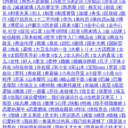
1
内卷化
1
再也不是厨娘
1
冯友兰
0
决定论
1
冷知识
1
冷笑话
1
冻
龄点
2
减速玻璃
1
凡尔赛文学
1
凯恩斯
1
切 · 格瓦拉
1
创造
3
初
见
0
利害关系
1
别人
1
制度
6
制度黄昏
1
加缪
1
务实
1
区块链
2
医
疗
0
医疗信息化
1
十二平均律
1
华为
1
单向历
0
单向历pc版
0
博
客
1
博弈论
2
卢麒元
0
历史观
1
原来
0
厦门
0
去中心化
1
去中心
化 社交
0
反抗
0
口罩
1
台灣
0
同情
1
后浪
0
周末情人
1
命
1
品牌
1
哈伯格税
1
哥本哈根
4
哲学
0
哲学入门
0
唯品会
1
商业
0
商业与
政见
1
商业伦理
1
商業
1
喜欢
1
回忆
0
困境
1
国史大纲
1
国际贸
易
1
地名
1
基情
1
大卫戈尔的一生
3
大桥トリオ
1
大话西游
1
太
座
0
太阳照常升起
1
奇拿
0
女人
2
女人的心思
1
女人的真实
1
女
儿
1
女性
1
好人
0
姜文
2
娄烨
1
婚姻
1
婚姻冷静期
1
孔子
1
字体
0
存在
0
存在价值
1
存在观
2
宋小女
0
宋山木
1
宝恒mini
1
宽容
1
宿
命论
1
寄托
1
寿命观
1
寿喜锅
1
小布尔乔亚
4
小提琴
1
小燕
0
小
程序
3
尼采
1
山本耀司
1
山航
0
岐山臊子面
1
崔健
0
巴赫
1
巴黎
圣母院
1
市场主义
0
希特勒
1
帕累托最优
1
幸福感
1
底层
0
底层
逻辑
0
康德
3
开一扇窗
1
开往-友链接力
1
张文宏
1
张爱玲
1
張玉
環
0
当我们谈论爱情时，我们在谈论什么
0
当然是汉堡王！
1
形容
1
徐志摩
2
微信
1
微博
5
心理
2
快船
0
性格
1
怪不得我傲娇
1
恋爱的犀牛
4
恋爱磨练
1
恍惚在眼前
0
悖论
1
情投意合
1
情理之
中
1
情绪
1
意义系统
1
意大利
1
意识形态
1
感冒
0
感受
4
慎独
1
我
们爱科学
1
我在那一角落患过伤风
1
我已经有遗憾了
1
我是誰
0
我爱你
1
我的团长我的团
1
我的天才女友
3
我真的是个技术宅
1