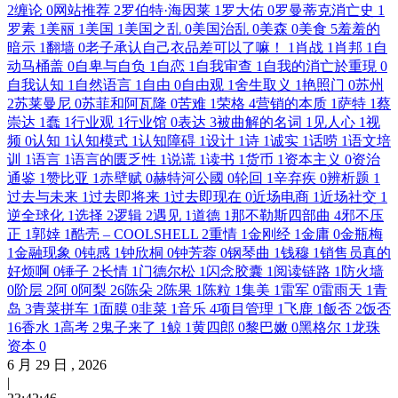
2
缠论
0
网站推荐
2
罗伯特·海因莱
1
罗大佑
0
罗曼蒂克消亡史
1
罗素
1
美丽
1
美国
1
美国之乱
0
美国治乱
0
美森
0
美食
5
羞羞的
暗示
1
翻墙
0
老子承认自己衣品差可以了嘛！
1
肖战
1
肖邦
1
自
动马桶盖
0
自卑与自负
1
自恋
1
自我审查
1
自我的消亡於重現
0
自我认知
1
自然语言
1
自由
0
自由观
1
舍生取义
1
艳照门
0
苏州
2
苏莱曼尼
0
苏菲和阿瓦隆
0
苦难
1
荣格
4
营销的本质
1
萨特
1
蔡
崇达
1
蠢
1
行业观
1
行业馆
0
表达
3
被曲解的名词
1
见人心
1
视
频
0
认知
1
认知模式
1
认知障碍
1
设计
1
诗
1
诚实
1
话唠
1
语文培
训
1
语言
1
语言的匮乏性
1
说谎
1
读书
1
货币
1
资本主义
0
资治
通鉴
1
赞比亚
1
赤壁赋
0
赫特河公國
0
轮回
1
辛弃疾
0
辨析题
1
过去与未来
1
过去即将来
1
过去即现在
0
近场电商
1
近场社交
1
逆全球化
1
选择
2
逻辑
2
遇见
1
道德
1
那不勒斯四部曲
4
邪不压
正
1
郭婞
1
酷壳 – COOLSHELL
2
重情
1
金刚经
1
金庸
0
金瓶梅
1
金融现象
0
钝感
1
钟欣桐
0
钟芳蓉
0
钢琴曲
1
钱穆
1
销售员真的
好烦啊
0
锤子
2
长情
1
门德尔松
1
闪念胶囊
1
阅读链路
1
防火墙
0
阶层
2
阿
0
阿梨
26
陈朵
2
陈果
1
陈粒
1
集美
1
雷军
0
雷雨天
1
青
岛
3
青菜拼车
1
面膜
0
韭菜
1
音乐
4
项目管理
1
飞鹿
1
飯否
2
饭否
16
香水
1
高考
2
鬼子来了
1
鲸
1
黄四郎
0
黎巴嫩
0
黑格尔
1
龙珠
资本
0
6
月
29
日 ,
2026
|