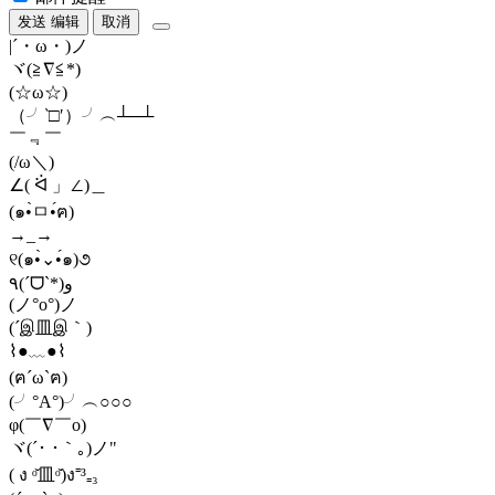
发送
编辑
取消
|´・ω・)ノ
ヾ(≧∇≦*)ゝ
(☆ω☆)
（╯‵□′）╯︵┴─┴
￣﹃￣
(/ω＼)
∠( ᐛ 」∠)＿
(๑•̀ㅁ•́ฅ)
→_→
୧(๑•̀⌄•́๑)૭
٩(ˊᗜˋ*)و
(ノ°ο°)ノ
(´இ皿இ｀)
⌇●﹏●⌇
(ฅ´ω`ฅ)
(╯°A°)╯︵○○○
φ(￣∇￣o)
ヾ(´･ ･｀｡)ノ"
( ง ᵒ̌皿ᵒ̌)ง⁼³₌₃