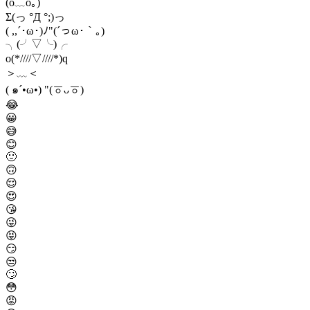
(ó﹏ò｡)
Σ(っ °Д °;)っ
( ,,´･ω･)ﾉ"(´っω･｀｡)
╮(╯▽╰)╭
o(*////▽////*)q
＞﹏＜
( ๑´•ω•) "(ㆆᴗㆆ)
😂
😀
😅
😊
🙂
🙃
😌
😍
😘
😜
😝
😏
😒
🙄
😳
😡