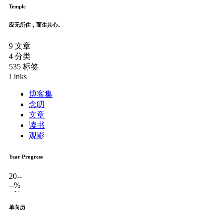
Temple
应无所住，而生其心。
9
文章
4
分类
535
标签
Links
博客集
念叨
文章
读书
观影
Year Progress
20--
--%
--%
单向历