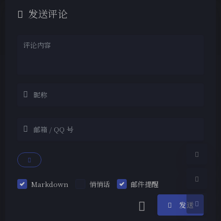
发送评论
夜间模式
Sans Serif
Serif
浅阴影
深阴影
Markdown
悄悄话
邮件提醒
关闭
日落
暗化
灰度
发送