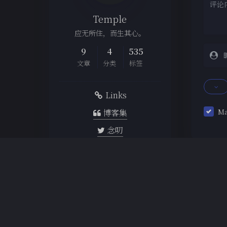
Temple
应无所住，而生其心。
9
4
535
文章
分类
标签
Links
M
博客集
念叨
文章
读书
观影