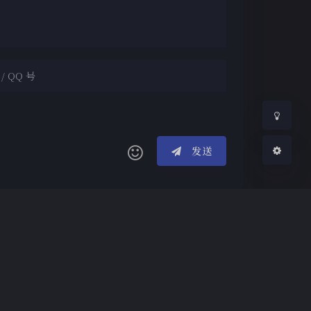
浅阴影
深阴影
关闭
日落
暗化
灰度
发送
(≧∇≦*)ゝ
(☆ω☆)
┴─┴
￣﹃￣
(/ω＼)
emple
(๑•̀ㅁ•́ฅ)
→_→
୧(๑•̀⌄•́๑)૭
7
m ,
14
s
°ο°)ノ
(´இ皿இ｀)
⌇●﹏●⌇
°A°)╯︵○○○
φ(￣∇￣o)