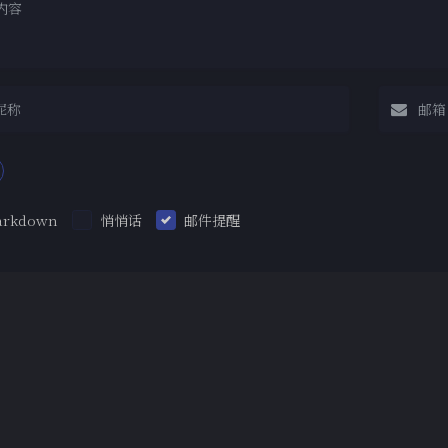
arkdown
悄悄话
邮件提醒
|´・ω・)ノ
ヾ
（╯‵□′）╯︵
Copyright © 2019-2026 T
∠( ᐛ 」∠)＿
本博客已运行
2522
days ,
6
h ,
٩(ˊᗜˋ*)و
(ノ
Theme
Argon
(ฅ´ω`ฅ)
(╯