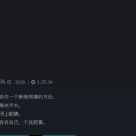
06
日 ,
2026
|
1:25:36
诉你一个断绝同情的方法：
喝冰开水。
闭上眼睛。
告诉自己，干我屁事。