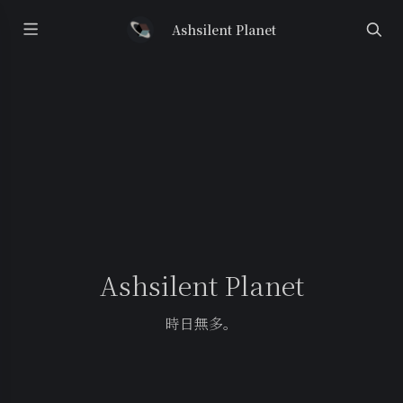
Ashsilent Planet
Ashsilent Planet
時日無多。