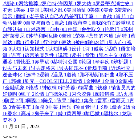
2
缠论
0
网站推荐
2
罗伯特·海因莱
1
罗大佑
0
罗曼蒂克消亡史
1
罗素
1
美丽
1
美国
1
美国之乱
0
美国治乱
0
美森
0
美食
5
羞羞的
暗示
1
翻墙
0
老子承认自己衣品差可以了嘛！
1
肖战
1
肖邦
1
自
动马桶盖
0
自卑与自负
1
自恋
1
自我审查
1
自我的消亡於重現
0
自我认知
1
自然语言
1
自由
0
自由观
1
舍生取义
1
艳照门
0
苏州
2
苏莱曼尼
0
苏菲和阿瓦隆
0
苦难
1
荣格
4
营销的本质
1
萨特
1
蔡
崇达
1
蠢
1
行业观
1
行业馆
0
表达
3
被曲解的名词
1
见人心
1
视
频
0
认知
1
认知模式
1
认知障碍
1
设计
1
诗
1
诚实
1
话唠
1
语文培
训
1
语言
1
语言的匮乏性
1
说谎
1
读书
1
货币
1
资本主义
0
资治
通鉴
1
赞比亚
1
赤壁赋
0
赫特河公國
0
轮回
1
辛弃疾
0
辨析题
1
过去与未来
1
过去即将来
1
过去即现在
0
近场电商
1
近场社交
1
逆全球化
1
选择
2
逻辑
2
遇见
1
道德
1
那不勒斯四部曲
4
邪不压
正
1
郭婞
1
酷壳 – COOLSHELL
2
重情
1
金刚经
1
金庸
0
金瓶梅
1
金融现象
0
钝感
1
钟欣桐
0
钟芳蓉
0
钢琴曲
1
钱穆
1
销售员真的
好烦啊
0
锤子
2
长情
1
门德尔松
1
闪念胶囊
1
阅读链路
1
防火墙
0
阶层
2
阿
0
阿梨
26
陈朵
2
陈果
1
陈粒
1
集美
1
雷军
0
雷雨天
1
青
岛
3
青菜拼车
1
面膜
0
韭菜
1
音乐
4
项目管理
1
飞鹿
1
飯否
2
饭否
16
香水
1
高考
2
鬼子来了
1
鲸
1
黄四郎
0
黎巴嫩
0
黑格尔
1
龙珠
资本
0
11
月
01
日 ,
2023
|