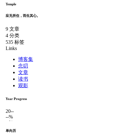
Temple
应无所住，而生其心。
9
文章
4
分类
535
标签
Links
博客集
念叨
文章
读书
观影
Year Progress
20--
--%
--%
单向历