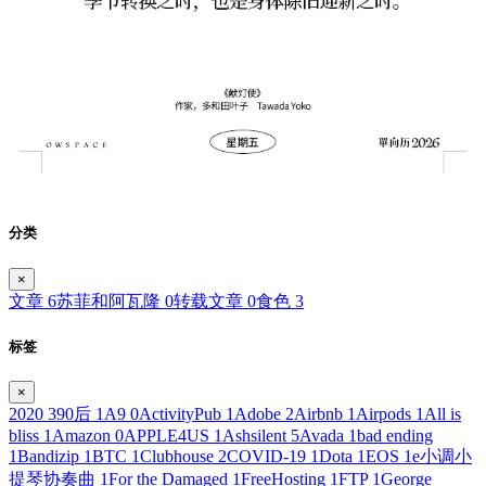
分类
×
文章
6
苏菲和阿瓦隆
0
转载文章
0
食色
3
标签
×
2020
3
90后
1
A9
0
ActivityPub
1
Adobe
2
Airbnb
1
Airpods
1
All is
bliss
1
Amazon
0
APPLE4US
1
Ashsilent
5
Avada
1
bad ending
1
Bandizip
1
BTC
1
Clubhouse
2
COVID-19
1
Dota
1
EOS
1
e小调小
提琴协奏曲
1
For the Damaged
1
FreeHosting
1
FTP
1
George