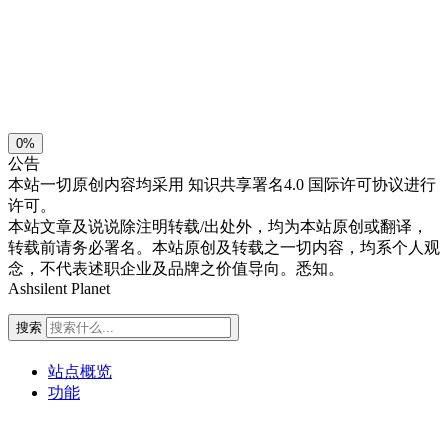
浅阴影
深阴影
关闭
日落
暗化
灰度
0%
公告
本站一切原创内容均采用
知识共享署名4.0 国际许可协议进行
许可。
本站文章及说说除注明转载/出处外，均为本站原创或翻译，
转载前请务必署名。本站原创及转载之一切内容，均系个人观
念，不代表述职企业及品牌之价值导向。悉知。
Ashsilent Planet
搜索
站点概览
功能