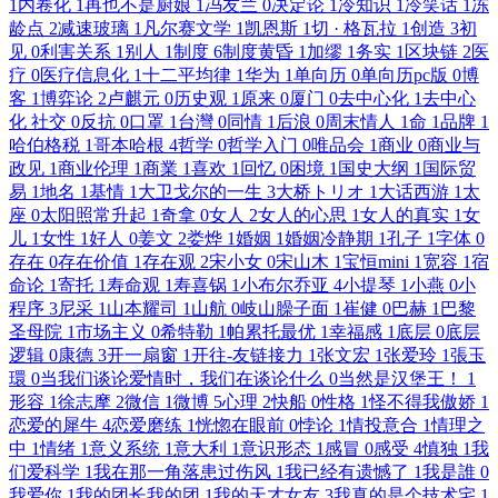
1
内卷化
1
再也不是厨娘
1
冯友兰
0
决定论
1
冷知识
1
冷笑话
1
冻
龄点
2
减速玻璃
1
凡尔赛文学
1
凯恩斯
1
切 · 格瓦拉
1
创造
3
初
见
0
利害关系
1
别人
1
制度
6
制度黄昏
1
加缪
1
务实
1
区块链
2
医
疗
0
医疗信息化
1
十二平均律
1
华为
1
单向历
0
单向历pc版
0
博
客
1
博弈论
2
卢麒元
0
历史观
1
原来
0
厦门
0
去中心化
1
去中心
化 社交
0
反抗
0
口罩
1
台灣
0
同情
1
后浪
0
周末情人
1
命
1
品牌
1
哈伯格税
1
哥本哈根
4
哲学
0
哲学入门
0
唯品会
1
商业
0
商业与
政见
1
商业伦理
1
商業
1
喜欢
1
回忆
0
困境
1
国史大纲
1
国际贸
易
1
地名
1
基情
1
大卫戈尔的一生
3
大桥トリオ
1
大话西游
1
太
座
0
太阳照常升起
1
奇拿
0
女人
2
女人的心思
1
女人的真实
1
女
儿
1
女性
1
好人
0
姜文
2
娄烨
1
婚姻
1
婚姻冷静期
1
孔子
1
字体
0
存在
0
存在价值
1
存在观
2
宋小女
0
宋山木
1
宝恒mini
1
宽容
1
宿
命论
1
寄托
1
寿命观
1
寿喜锅
1
小布尔乔亚
4
小提琴
1
小燕
0
小
程序
3
尼采
1
山本耀司
1
山航
0
岐山臊子面
1
崔健
0
巴赫
1
巴黎
圣母院
1
市场主义
0
希特勒
1
帕累托最优
1
幸福感
1
底层
0
底层
逻辑
0
康德
3
开一扇窗
1
开往-友链接力
1
张文宏
1
张爱玲
1
張玉
環
0
当我们谈论爱情时，我们在谈论什么
0
当然是汉堡王！
1
形容
1
徐志摩
2
微信
1
微博
5
心理
2
快船
0
性格
1
怪不得我傲娇
1
恋爱的犀牛
4
恋爱磨练
1
恍惚在眼前
0
悖论
1
情投意合
1
情理之
中
1
情绪
1
意义系统
1
意大利
1
意识形态
1
感冒
0
感受
4
慎独
1
我
们爱科学
1
我在那一角落患过伤风
1
我已经有遗憾了
1
我是誰
0
我爱你
1
我的团长我的团
1
我的天才女友
3
我真的是个技术宅
1