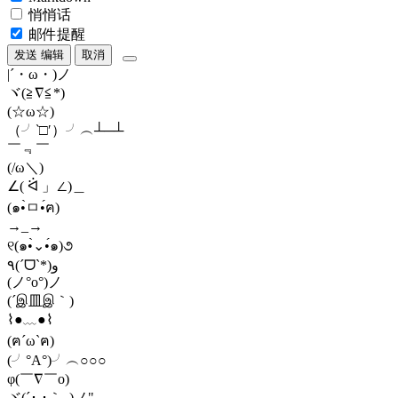
悄悄话
邮件提醒
发送
编辑
取消
|´・ω・)ノ
ヾ(≧∇≦*)ゝ
(☆ω☆)
（╯‵□′）╯︵┴─┴
￣﹃￣
(/ω＼)
∠( ᐛ 」∠)＿
(๑•̀ㅁ•́ฅ)
→_→
୧(๑•̀⌄•́๑)૭
٩(ˊᗜˋ*)و
(ノ°ο°)ノ
(´இ皿இ｀)
⌇●﹏●⌇
(ฅ´ω`ฅ)
(╯°A°)╯︵○○○
φ(￣∇￣o)
ヾ(´･ ･｀｡)ノ"