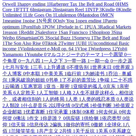
Orwell
1
happy ending
1
Harberger Tax
1
he Belt and Road
0
HMS
Core
1
IFTTT
6
Instagram
2
Instagram Reel
1
INTP
3
Kindle
0
Kindle
Unlimited
1
Life Goes On
1
Lululemon
0
Mastodon
0
MCN
1
meaning
1
noise
1
N号房
0
Only You
1
open ending
1
Pareto
optimum
1
PornHub
1
POW
1
Prelude in C
1
PUA
3
Radical Markets
1
reason
1
Reddit
2
Salesforce
1
San Francisco
1
Shoploop
3
Sina
Weibo
6
SmartsianOS
3
Social Buzz
1
Someyu
1
The Belt and Road
1
The Son Also Rise
0
Tiktok
2
Twitter
1
UBI
1
Unconditional Basic
income
1
Violinkonzert e-Moll op. 64
1
Vlog
1
Wordpress
12
Yohji
Yamamoto
1
Youtube
0
マルコとジーナのテーマ
1
一个愿望
0
一
个角度
0
一九八四
1
一人之下
3
一带一路
1
一期一会
0
一步之遥
1
七月与安生
1
三毛
1
上升通道
0
不擅告别
1
世界末日
0
世界观
3
个人博客
0
中本聪
1
中美关系
1
临行前
1
为她读书
1
乔治 · 奥威
尔
1
乘风破浪的姐姐
0
书单
1
了不起的盖茨比
1
争端
1
二十不惑
1
云喝酒
1
互惠宽容
1
亚当 · 斯密
1
亚细亚的孤儿
0
京东
1
亲密
关系
6
人定胜天
1
人工智能
1
人格
2
人生不就是这样么，相信这
个，或者相信别的
1
人的终局
1
人类
1
人类的残忍本质
0
人类说
2
人類說
1
什么是音乐
2
以理化情
0
仪式感
1
价值判断
3
价值观
2
企业邮箱
1
优柔寡断
1
住宅承重
1
体制
0
体察
1
何去何从
0
何去
何從
0
佛法
1
作文
1
你是誰？
0
供应链
1
供给侧
1
依恋类型
0
信
仰
1
信天翁
1
信息传达
2
偏执
1
做你的寄托
0
傲娇
1
全球化
1
八
佰
1
兰陵笑笑生
1
共产主义
2
共情
1
关于反抗
1
关系
0
关系建立