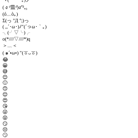
( ง ᵒ̌皿ᵒ̌)ง⁼³₌₃
(ó﹏ò｡)
Σ(っ °Д °;)っ
( ,,´･ω･)ﾉ"(´っω･｀｡)
╮(╯▽╰)╭
o(*////▽////*)q
＞﹏＜
( ๑´•ω•) "(ㆆᴗㆆ)
😂
😀
😅
😊
🙂
🙃
😌
😍
😘
😜
😝
😏
😒
🙄