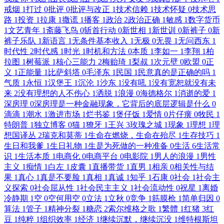
戒烟
1
打过
0
批评
0
批评与改正
1
技术信赖
1
技术怀疑
0
技术思
路
1
投资
1
拉康
1
撒谎
1
播客
1
政治
2
政治正确
1
敏感
1
数字货币
1
文艺青年
1
斋藤飞鸟
0
斩首行动
0
新世相
1
新世训
0
新裤子
0
新
裤子乐队
1
新语言
1
无条件基本收入
1
无极
0
无畏
1
无问西东
1
时代性
2
时代感
1
时光
1
时机和方法
0
本质
1
李如一
1
李翔
1
柏
拉图
1
树莓派
1
核心三能力
2
梅贻琦
1
梨叔
1
次元壁
0
欧盟
0
正
义
1
正能量
1
比萨斜塔
0
毛泽东
1
民国
1
民意真的是正确的吗
1
气质
1
永恒
1
汉堡王
1
沉沦
1
沙东
1
没有吼
1
没有宽恕就没有未
来
2
没有理想的人不伤心
1
洒脱
1
浪漫
0
海德格尔
1
消逝的爱
1
深房理
0
深房理是一种金融现象，它背后的底层逻辑是什么
0
滴滴
1
潮水
1
激进市场
1
烂书鉴
1
煲仔饭
1
爱情
0
片仔癀
0
牧民
1
特朗普
1
独立博客
0
猫
1
獠牙
1
王兴
3
玫瑰之城
1
现象
1
理想
1
理
想国译丛
2
瑞克和莫蒂
1
生命在燃烧，生命在殆尽
1
生存技巧
1
生日和我爹
1
生日礼物
1
生是为死做的一种准备
0
生活
6
生活常
识
1
生活本质
1
电商化
0
电商平台
0
电影院
1
男人的浪漫
1
男性
主义
1
痴情
1
白左
1
皮囊
1
直播带货
1
直男
1
相亲
0
相关性与结
果
1
真心
1
真是不要脸
1
真相
1
真诚
1
知乎
1
石康
0
社会
1
社会主
义探索
0
社会屈从性
1
社会民主主义
1
社会流动性
0
祝星
1
离婚
冷静期
1
空
0
空何用空
0
立法
1
立秋
0
竞争
1
筋膜枪
1
简单归因
0
算法
1
管子
1
精神分裂
1
糖恋
2
索尔维格之歌
1
繁體
1
红猪
3
红
豆
1
纯粹
1
组织效率
1
经济
1
继续沉默，继续沉没
1
维特根斯坦