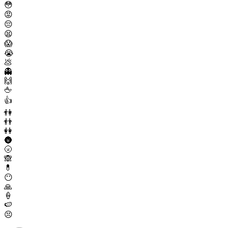
😳
😡
😔
😫
😱
😭
💩
👻
🙌
🖕
👍
👫
👬
👭
🌚
🌝
🙈
💊
😶
🙏
🍦
🍉
😣