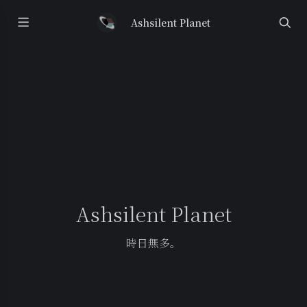
Ashsilent Planet
Ashsilent Planet
時日無多。