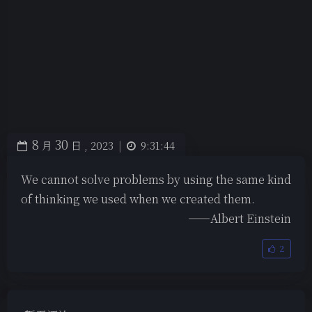
8
30
月
日 ,
2023
|
9:31:44
We cannot solve problems by using the same kind
of thinking we used when we created them.
——Albert Einstein
2