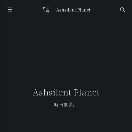
Ashsilent Planet
Ashsilent Planet
時日無多。