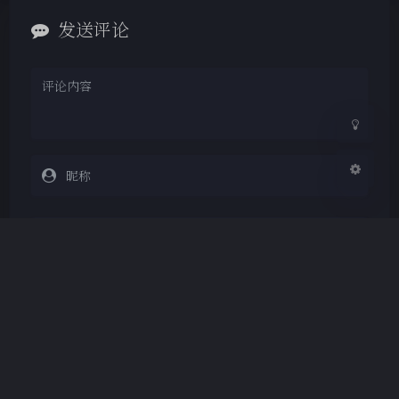
Sans Serif
Serif
发送评论
浅阴影
深阴影
关闭
日落
暗化
灰度
Markdown
悄悄话
邮件提醒
发送