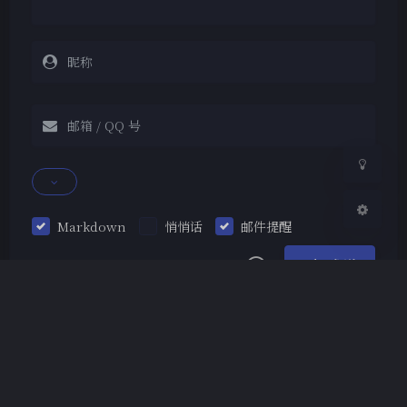
Sans Serif
Serif
浅阴影
深阴影
关闭
日落
暗化
灰度
Markdown
悄悄话
邮件提醒
发送
|´・ω・)ノ
ヾ(≧∇≦*)ゝ
(☆ω☆)
（╯‵□′）╯︵┴─┴
￣﹃￣
(/ω＼)
Copyright © 2019-2026 Temple
∠( ᐛ 」∠)＿
(๑•̀ㅁ•́ฅ)
→_→
本博客已运行
2522
days ,
8
h ,
38
m ,
30
s