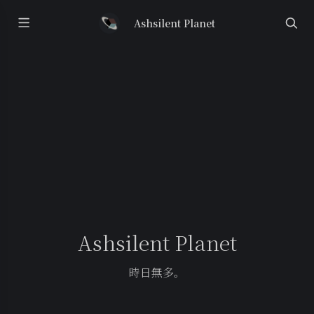
Ashsilent Planet
Ashsilent Planet
時日無多。