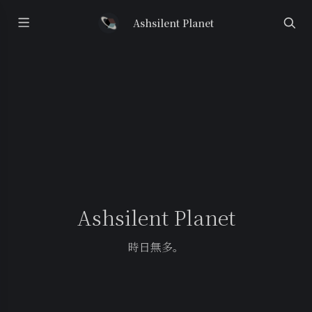
Ashsilent Planet
Ashsilent Planet
時日無多。