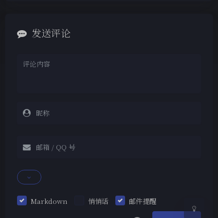
发送评论
夜间模式
Sans Serif
Serif
浅阴影
深阴影
关闭
日落
暗化
灰度
Markdown
悄悄话
邮件提醒