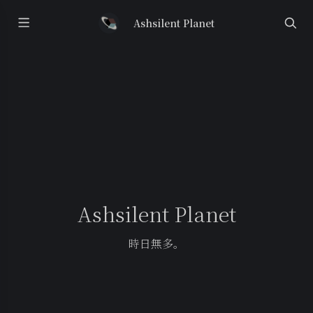
Ashsilent Planet
Ashsilent Planet
時日無多。