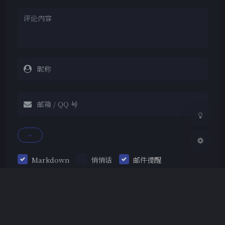
夜间模式
Sans Serif
Serif
浅阴影
深阴影
关闭
日落
暗化
灰度
Markdown
悄悄话
邮件提醒
发送
|´・ω・)ノ
ヾ(≧∇≦*)ゝ
(☆ω☆)