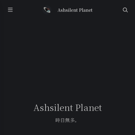
Ashsilent Planet
Ashsilent Planet
時日無多。