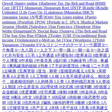
Orwell
1
happy ending
1
Harberger Tax
1
he Belt and Road
0
HMS
Core
1
IFTTT
6
Instagram
2
Instagram Reel
1
INTP
3
Kindle
0
Kindle
Unlimited
1
Life Goes On
1
Lululemon
0
Mastodon
0
MCN
1
meaning
1
noise
1
N号房
0
Only You
1
open ending
1
Pareto
optimum
1
PornHub
1
POW
1
Prelude in C
1
PUA
3
Radical Markets
1
reason
1
Reddit
2
Salesforce
1
San Francisco
1
Shoploop
3
Sina
Weibo
6
SmartsianOS
3
Social Buzz
1
Someyu
1
The Belt and Road
1
The Son Also Rise
0
Tiktok
2
Twitter
1
UBI
1
Unconditional Basic
income
1
Violinkonzert e-Moll op. 64
1
Vlog
1
Wordpress
12
Yohji
Yamamoto
1
Youtube
0
マルコとジーナのテーマ
1
一个愿望
0
一
个角度
0
一九八四
1
一人之下
3
一带一路
1
一期一会
0
一步之遥
1
七月与安生
1
三毛
1
上升通道
0
不擅告别
1
世界末日
0
世界观
3
个人博客
0
中本聪
1
中美关系
1
临行前
1
为她读书
1
乔治 · 奥威
尔
1
乘风破浪的姐姐
0
书单
1
了不起的盖茨比
1
争端
1
二十不惑
1
云喝酒
1
互惠宽容
1
亚当 · 斯密
1
亚细亚的孤儿
0
京东
1
亲密
关系
6
人定胜天
1
人工智能
1
人格
2
人生不就是这样么，相信这
个，或者相信别的
1
人的终局
1
人类
1
人类的残忍本质
0
人类说
2
人類說
1
什么是音乐
2
以理化情
0
仪式感
1
价值判断
3
价值观
2
企业邮箱
1
优柔寡断
1
住宅承重
1
体制
0
体察
1
何去何从
0
何去
何從
0
佛法
1
作文
1
你是誰？
0
供应链
1
供给侧
1
依恋类型
0
信
仰
1
信天翁
1
信息传达
2
偏执
1
做你的寄托
0
傲娇
1
全球化
1
八
佰
1
兰陵笑笑生
1
共产主义
2
共情
1
关于反抗
1
关系
0
关系建立