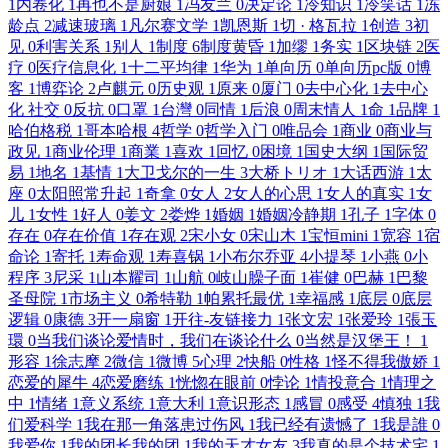
1
内卷化
1
再也不是厨娘
1
冯友兰
0
决定论
1
冷知识
1
冷笑话
1
冻
龄点
2
减速玻璃
1
凡尔赛文学
1
凯恩斯
1
切 · 格瓦拉
1
创造
3
初
见
0
利害关系
1
别人
1
制度
6
制度黄昏
1
加缪
1
务实
1
区块链
2
医
疗
0
医疗信息化
1
十二平均律
1
华为
1
单向历
0
单向历pc版
0
博
客
1
博弈论
2
卢麒元
0
历史观
1
原来
0
厦门
0
去中心化
1
去中心
化 社交
0
反抗
0
口罩
1
台灣
0
同情
1
后浪
0
周末情人
1
命
1
品牌
1
哈伯格税
1
哥本哈根
4
哲学
0
哲学入门
0
唯品会
1
商业
0
商业与
政见
1
商业伦理
1
商業
1
喜欢
1
回忆
0
困境
1
国史大纲
1
国际贸
易
1
地名
1
基情
1
大卫戈尔的一生
3
大桥トリオ
1
大话西游
1
太
座
0
太阳照常升起
1
奇拿
0
女人
2
女人的心思
1
女人的真实
1
女
儿
1
女性
1
好人
0
姜文
2
娄烨
1
婚姻
1
婚姻冷静期
1
孔子
1
字体
0
存在
0
存在价值
1
存在观
2
宋小女
0
宋山木
1
宝恒mini
1
宽容
1
宿
命论
1
寄托
1
寿命观
1
寿喜锅
1
小布尔乔亚
4
小提琴
1
小燕
0
小
程序
3
尼采
1
山本耀司
1
山航
0
岐山臊子面
1
崔健
0
巴赫
1
巴黎
圣母院
1
市场主义
0
希特勒
1
帕累托最优
1
幸福感
1
底层
0
底层
逻辑
0
康德
3
开一扇窗
1
开往-友链接力
1
张文宏
1
张爱玲
1
張玉
環
0
当我们谈论爱情时，我们在谈论什么
0
当然是汉堡王！
1
形容
1
徐志摩
2
微信
1
微博
5
心理
2
快船
0
性格
1
怪不得我傲娇
1
恋爱的犀牛
4
恋爱磨练
1
恍惚在眼前
0
悖论
1
情投意合
1
情理之
中
1
情绪
1
意义系统
1
意大利
1
意识形态
1
感冒
0
感受
4
慎独
1
我
们爱科学
1
我在那一角落患过伤风
1
我已经有遗憾了
1
我是誰
0
我爱你
1
我的团长我的团
1
我的天才女友
3
我真的是个技术宅
1