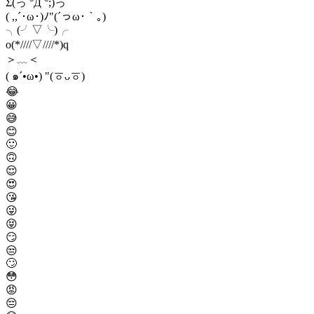
Σ(っ °Д °;)っ
( ,,´･ω･)ﾉ"(´っω･｀｡)
╮(╯▽╰)╭
o(*////▽////*)q
＞﹏＜
( ๑´•ω•) "(ㆆᴗㆆ)
😂
😀
😅
😊
🙂
🙃
😌
😍
😘
😜
😝
😏
😒
🙄
😳
😡
😔