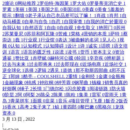
2
缠论
0
网站推荐
2
罗伯特·海因莱
1
罗大佑
0
罗曼蒂克消亡史
1
罗素
1
美丽
1
美国
1
美国之乱
0
美国治乱
0
美森
0
美食
5
羞羞的
暗示
1
翻墙
0
老子承认自己衣品差可以了嘛！
1
肖战
1
肖邦
1
自
动马桶盖
0
自卑与自负
1
自恋
1
自我审查
1
自我的消亡於重現
0
自我认知
1
自然语言
1
自由
0
自由观
1
舍生取义
1
艳照门
0
苏州
2
苏莱曼尼
0
苏菲和阿瓦隆
0
苦难
1
荣格
4
营销的本质
1
萨特
1
蔡
崇达
1
蠢
1
行业观
1
行业馆
0
表达
3
被曲解的名词
1
见人心
1
视
频
0
认知
1
认知模式
1
认知障碍
1
设计
1
诗
1
诚实
1
话唠
1
语文培
训
1
语言
1
语言的匮乏性
1
说谎
1
读书
1
货币
1
资本主义
0
资治
通鉴
1
赞比亚
1
赤壁赋
0
赫特河公國
0
轮回
1
辛弃疾
0
辨析题
1
过去与未来
1
过去即将来
1
过去即现在
0
近场电商
1
近场社交
1
逆全球化
1
选择
2
逻辑
2
遇见
1
道德
1
那不勒斯四部曲
4
邪不压
正
1
郭婞
1
酷壳 – COOLSHELL
2
重情
1
金刚经
1
金庸
0
金瓶梅
1
金融现象
0
钝感
1
钟欣桐
0
钟芳蓉
0
钢琴曲
1
钱穆
1
销售员真的
好烦啊
0
锤子
2
长情
1
门德尔松
1
闪念胶囊
1
阅读链路
1
防火墙
0
阶层
2
阿
0
阿梨
26
陈朵
2
陈果
1
陈粒
1
集美
1
雷军
0
雷雨天
1
青
岛
3
青菜拼车
1
面膜
0
韭菜
1
音乐
4
项目管理
1
飞鹿
1
飯否
2
饭否
16
香水
1
高考
2
鬼子来了
1
鲸
1
黄四郎
0
黎巴嫩
0
黑格尔
1
龙珠
资本
0
3
月
13
日 ,
2022
|