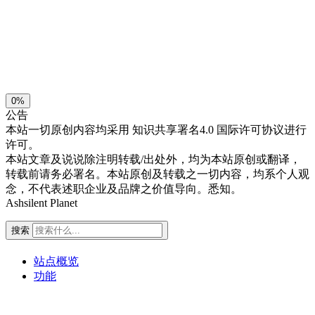
浅阴影
深阴影
关闭
日落
暗化
灰度
0%
公告
本站一切原创内容均采用
知识共享署名4.0 国际许可协议进行
许可。
本站文章及说说除注明转载/出处外，均为本站原创或翻译，
转载前请务必署名。本站原创及转载之一切内容，均系个人观
念，不代表述职企业及品牌之价值导向。悉知。
Ashsilent Planet
搜索
站点概览
功能