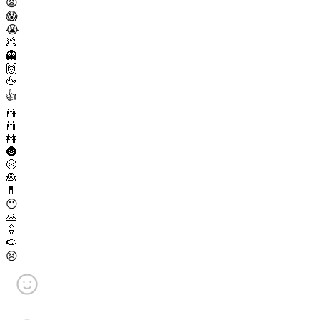
😫
😱
😭
💩
👻
🙌
🖕
👍
👫
👬
👭
🌚
🌝
🙈
💊
😶
🙏
🍦
🍉
😣