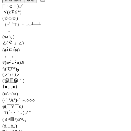
|´・ω・)ノ
ヾ(≧∇≦*)ゝ
(☆ω☆)
（╯‵□′）╯︵┴─┴
￣﹃￣
(/ω＼)
∠( ᐛ 」∠)＿
(๑•̀ㅁ•́ฅ)
→_→
୧(๑•̀⌄•́๑)૭
٩(ˊᗜˋ*)و
(ノ°ο°)ノ
(´இ皿இ｀)
⌇●﹏●⌇
(ฅ´ω`ฅ)
(╯°A°)╯︵○○○
φ(￣∇￣o)
ヾ(´･ ･｀｡)ノ"
( ง ᵒ̌皿ᵒ̌)ง⁼³₌₃
(ó﹏ò｡)