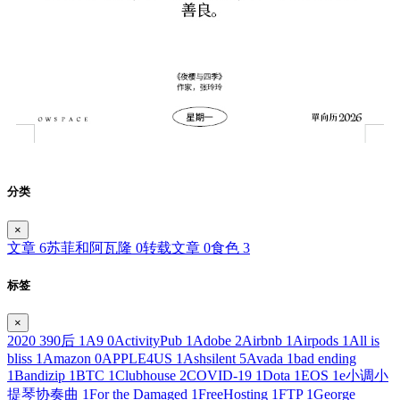
分类
×
文章
6
苏菲和阿瓦隆
0
转载文章
0
食色
3
标签
×
2020
3
90后
1
A9
0
ActivityPub
1
Adobe
2
Airbnb
1
Airpods
1
All is
bliss
1
Amazon
0
APPLE4US
1
Ashsilent
5
Avada
1
bad ending
1
Bandizip
1
BTC
1
Clubhouse
2
COVID-19
1
Dota
1
EOS
1
e小调小
提琴协奏曲
1
For the Damaged
1
FreeHosting
1
FTP
1
George