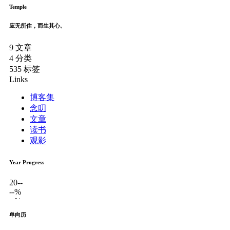
Temple
应无所住，而生其心。
9
文章
4
分类
535
标签
Links
博客集
念叨
文章
读书
观影
Year Progress
20--
--%
--%
单向历