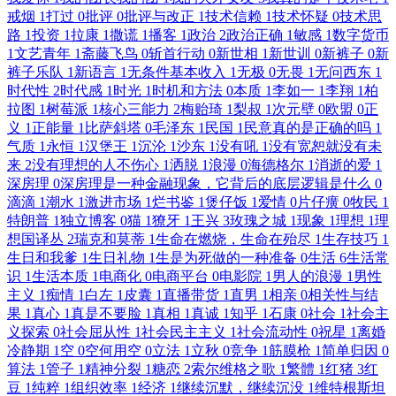
戒烟
1
打过
0
批评
0
批评与改正
1
技术信赖
1
技术怀疑
0
技术思
路
1
投资
1
拉康
1
撒谎
1
播客
1
政治
2
政治正确
1
敏感
1
数字货币
1
文艺青年
1
斋藤飞鸟
0
斩首行动
0
新世相
1
新世训
0
新裤子
0
新
裤子乐队
1
新语言
1
无条件基本收入
1
无极
0
无畏
1
无问西东
1
时代性
2
时代感
1
时光
1
时机和方法
0
本质
1
李如一
1
李翔
1
柏
拉图
1
树莓派
1
核心三能力
2
梅贻琦
1
梨叔
1
次元壁
0
欧盟
0
正
义
1
正能量
1
比萨斜塔
0
毛泽东
1
民国
1
民意真的是正确的吗
1
气质
1
永恒
1
汉堡王
1
沉沦
1
沙东
1
没有吼
1
没有宽恕就没有未
来
2
没有理想的人不伤心
1
洒脱
1
浪漫
0
海德格尔
1
消逝的爱
1
深房理
0
深房理是一种金融现象，它背后的底层逻辑是什么
0
滴滴
1
潮水
1
激进市场
1
烂书鉴
1
煲仔饭
1
爱情
0
片仔癀
0
牧民
1
特朗普
1
独立博客
0
猫
1
獠牙
1
王兴
3
玫瑰之城
1
现象
1
理想
1
理
想国译丛
2
瑞克和莫蒂
1
生命在燃烧，生命在殆尽
1
生存技巧
1
生日和我爹
1
生日礼物
1
生是为死做的一种准备
0
生活
6
生活常
识
1
生活本质
1
电商化
0
电商平台
0
电影院
1
男人的浪漫
1
男性
主义
1
痴情
1
白左
1
皮囊
1
直播带货
1
直男
1
相亲
0
相关性与结
果
1
真心
1
真是不要脸
1
真相
1
真诚
1
知乎
1
石康
0
社会
1
社会主
义探索
0
社会屈从性
1
社会民主主义
1
社会流动性
0
祝星
1
离婚
冷静期
1
空
0
空何用空
0
立法
1
立秋
0
竞争
1
筋膜枪
1
简单归因
0
算法
1
管子
1
精神分裂
1
糖恋
2
索尔维格之歌
1
繁體
1
红猪
3
红
豆
1
纯粹
1
组织效率
1
经济
1
继续沉默，继续沉没
1
维特根斯坦