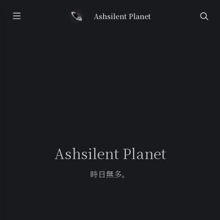
Ashsilent Planet
Ashsilent Planet
時日無多。