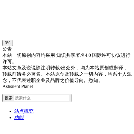
浅阴影
深阴影
关闭
日落
暗化
灰度
0%
公告
本站一切原创内容均采用
知识共享署名4.0 国际许可协议进行
许可。
本站文章及说说除注明转载/出处外，均为本站原创或翻译，
转载前请务必署名。本站原创及转载之一切内容，均系个人观
念，不代表述职企业及品牌之价值导向。悉知。
Ashsilent Planet
搜索
站点概览
功能