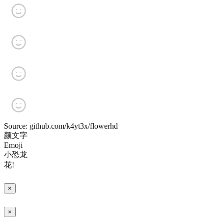
Source: github.com/k4yt3x/flowerhd
颜文字
Emoji
小恐龙
花!
×
×