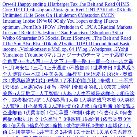
Orwell
1
happy ending
1
Harberger Tax
1
he Belt and Road
0
HMS
Core
1
IFTTT
6
Instagram
2
Instagram Reel
1
INTP
3
Kindle
0
Kindle
Unlimited
1
Life Goes On
1
Lululemon
0
Mastodon
0
MCN
1
meaning
1
noise
1
N号房
0
Only You
1
open ending
1
Pareto
optimum
1
PornHub
1
POW
1
Prelude in C
1
PUA
3
Radical Markets
1
reason
1
Reddit
2
Salesforce
1
San Francisco
1
Shoploop
3
Sina
Weibo
6
SmartsianOS
3
Social Buzz
1
Someyu
1
The Belt and Road
1
The Son Also Rise
0
Tiktok
2
Twitter
1
UBI
1
Unconditional Basic
income
1
Violinkonzert e-Moll op. 64
1
Vlog
1
Wordpress
12
Yohji
Yamamoto
1
Youtube
0
マルコとジーナのテーマ
1
一个愿望
0
一
个角度
0
一九八四
1
一人之下
3
一带一路
1
一期一会
0
一步之遥
1
七月与安生
1
三毛
1
上升通道
0
不擅告别
1
世界末日
0
世界观
3
个人博客
0
中本聪
1
中美关系
1
临行前
1
为她读书
1
乔治 · 奥威
尔
1
乘风破浪的姐姐
0
书单
1
了不起的盖茨比
1
争端
1
二十不惑
1
云喝酒
1
互惠宽容
1
亚当 · 斯密
1
亚细亚的孤儿
0
京东
1
亲密
关系
6
人定胜天
1
人工智能
1
人格
2
人生不就是这样么，相信这
个，或者相信别的
1
人的终局
1
人类
1
人类的残忍本质
0
人类说
2
人類說
1
什么是音乐
2
以理化情
0
仪式感
1
价值判断
3
价值观
2
企业邮箱
1
优柔寡断
1
住宅承重
1
体制
0
体察
1
何去何从
0
何去
何從
0
佛法
1
作文
1
你是誰？
0
供应链
1
供给侧
1
依恋类型
0
信
仰
1
信天翁
1
信息传达
2
偏执
1
做你的寄托
0
傲娇
1
全球化
1
八
佰
1
兰陵笑笑生
1
共产主义
2
共情
1
关于反抗
1
关系
0
关系建立