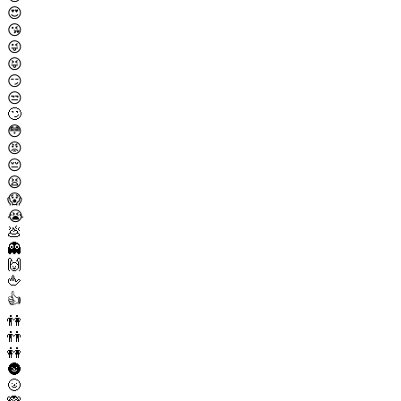
😍
😘
😜
😝
😏
😒
🙄
😳
😡
😔
😫
😱
😭
💩
👻
🙌
🖕
👍
👫
👬
👭
🌚
🌝