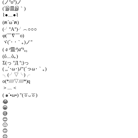
(ノ°ο°)ノ
(´இ皿இ｀)
⌇●﹏●⌇
(ฅ´ω`ฅ)
(╯°A°)╯︵○○○
φ(￣∇￣o)
ヾ(´･ ･｀｡)ノ"
( ง ᵒ̌皿ᵒ̌)ง⁼³₌₃
(ó﹏ò｡)
Σ(っ °Д °;)っ
( ,,´･ω･)ﾉ"(´っω･｀｡)
╮(╯▽╰)╭
o(*////▽////*)q
＞﹏＜
( ๑´•ω•) "(ㆆᴗㆆ)
😂
😀
😅
😊
🙂
🙃
😌