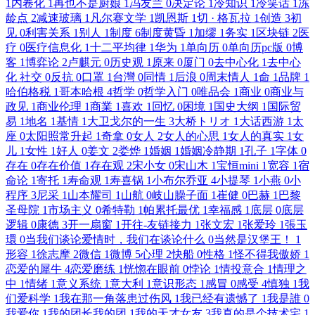
1
内卷化
1
再也不是厨娘
1
冯友兰
0
决定论
1
冷知识
1
冷笑话
1
冻
龄点
2
减速玻璃
1
凡尔赛文学
1
凯恩斯
1
切 · 格瓦拉
1
创造
3
初
见
0
利害关系
1
别人
1
制度
6
制度黄昏
1
加缪
1
务实
1
区块链
2
医
疗
0
医疗信息化
1
十二平均律
1
华为
1
单向历
0
单向历pc版
0
博
客
1
博弈论
2
卢麒元
0
历史观
1
原来
0
厦门
0
去中心化
1
去中心
化 社交
0
反抗
0
口罩
1
台灣
0
同情
1
后浪
0
周末情人
1
命
1
品牌
1
哈伯格税
1
哥本哈根
4
哲学
0
哲学入门
0
唯品会
1
商业
0
商业与
政见
1
商业伦理
1
商業
1
喜欢
1
回忆
0
困境
1
国史大纲
1
国际贸
易
1
地名
1
基情
1
大卫戈尔的一生
3
大桥トリオ
1
大话西游
1
太
座
0
太阳照常升起
1
奇拿
0
女人
2
女人的心思
1
女人的真实
1
女
儿
1
女性
1
好人
0
姜文
2
娄烨
1
婚姻
1
婚姻冷静期
1
孔子
1
字体
0
存在
0
存在价值
1
存在观
2
宋小女
0
宋山木
1
宝恒mini
1
宽容
1
宿
命论
1
寄托
1
寿命观
1
寿喜锅
1
小布尔乔亚
4
小提琴
1
小燕
0
小
程序
3
尼采
1
山本耀司
1
山航
0
岐山臊子面
1
崔健
0
巴赫
1
巴黎
圣母院
1
市场主义
0
希特勒
1
帕累托最优
1
幸福感
1
底层
0
底层
逻辑
0
康德
3
开一扇窗
1
开往-友链接力
1
张文宏
1
张爱玲
1
張玉
環
0
当我们谈论爱情时，我们在谈论什么
0
当然是汉堡王！
1
形容
1
徐志摩
2
微信
1
微博
5
心理
2
快船
0
性格
1
怪不得我傲娇
1
恋爱的犀牛
4
恋爱磨练
1
恍惚在眼前
0
悖论
1
情投意合
1
情理之
中
1
情绪
1
意义系统
1
意大利
1
意识形态
1
感冒
0
感受
4
慎独
1
我
们爱科学
1
我在那一角落患过伤风
1
我已经有遗憾了
1
我是誰
0
我爱你
1
我的团长我的团
1
我的天才女友
3
我真的是个技术宅
1