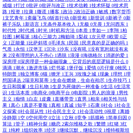
戒烟
1
打过
0
批评
0
批评与改正
1
技术信赖
1
技术怀疑
0
技术思
路
1
投资
1
拉康
1
撒谎
1
播客
1
政治
2
政治正确
1
敏感
1
数字货币
1
文艺青年
1
斋藤飞鸟
0
斩首行动
0
新世相
1
新世训
0
新裤子
0
新
裤子乐队
1
新语言
1
无条件基本收入
1
无极
0
无畏
1
无问西东
1
时代性
2
时代感
1
时光
1
时机和方法
0
本质
1
李如一
1
李翔
1
柏
拉图
1
树莓派
1
核心三能力
2
梅贻琦
1
梨叔
1
次元壁
0
欧盟
0
正
义
1
正能量
1
比萨斜塔
0
毛泽东
1
民国
1
民意真的是正确的吗
1
气质
1
永恒
1
汉堡王
1
沉沦
1
沙东
1
没有吼
1
没有宽恕就没有未
来
2
没有理想的人不伤心
1
洒脱
1
浪漫
0
海德格尔
1
消逝的爱
1
深房理
0
深房理是一种金融现象，它背后的底层逻辑是什么
0
滴滴
1
潮水
1
激进市场
1
烂书鉴
1
煲仔饭
1
爱情
0
片仔癀
0
牧民
1
特朗普
1
独立博客
0
猫
1
獠牙
1
王兴
3
玫瑰之城
1
现象
1
理想
1
理
想国译丛
2
瑞克和莫蒂
1
生命在燃烧，生命在殆尽
1
生存技巧
1
生日和我爹
1
生日礼物
1
生是为死做的一种准备
0
生活
6
生活常
识
1
生活本质
1
电商化
0
电商平台
0
电影院
1
男人的浪漫
1
男性
主义
1
痴情
1
白左
1
皮囊
1
直播带货
1
直男
1
相亲
0
相关性与结
果
1
真心
1
真是不要脸
1
真相
1
真诚
1
知乎
1
石康
0
社会
1
社会主
义探索
0
社会屈从性
1
社会民主主义
1
社会流动性
0
祝星
1
离婚
冷静期
1
空
0
空何用空
0
立法
1
立秋
0
竞争
1
筋膜枪
1
简单归因
0
算法
1
管子
1
精神分裂
1
糖恋
2
索尔维格之歌
1
繁體
1
红猪
3
红
豆
1
纯粹
1
组织效率
1
经济
1
继续沉默，继续沉没
1
维特根斯坦