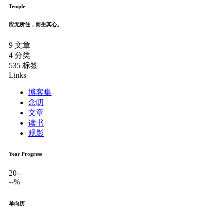
Temple
应无所住，而生其心。
9
文章
4
分类
535
标签
Links
博客集
念叨
文章
读书
观影
Year Progress
20--
--%
--%
单向历