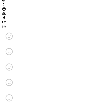
🙈
💊
😶
🙏
🍦
🍉
😣