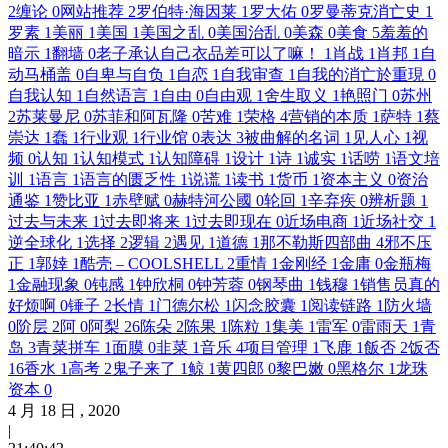
2
缠论
0
网站推荐
2
罗伯特·海因莱
1
罗大佑
0
罗曼蒂克消亡史
1
罗素
1
美丽
1
美国
1
美国之乱
0
美国治乱
0
美森
0
美食
5
羞羞的
暗示
1
翻墙
0
老子承认自己衣品差可以了嘛！
1
肖战
1
肖邦
1
自
动马桶盖
0
自卑与自负
1
自恋
1
自我审查
1
自我的消亡於重現
0
自我认知
1
自然语言
1
自由
0
自由观
1
舍生取义
1
艳照门
0
苏州
2
苏莱曼尼
0
苏菲和阿瓦隆
0
苦难
1
荣格
4
营销的本质
1
萨特
1
蔡
崇达
1
蠢
1
行业观
1
行业馆
0
表达
3
被曲解的名词
1
见人心
1
视
频
0
认知
1
认知模式
1
认知障碍
1
设计
1
诗
1
诚实
1
话唠
1
语文培
训
1
语言
1
语言的匮乏性
1
说谎
1
读书
1
货币
1
资本主义
0
资治
通鉴
1
赞比亚
1
赤壁赋
0
赫特河公國
0
轮回
1
辛弃疾
0
辨析题
1
过去与未来
1
过去即将来
1
过去即现在
0
近场电商
1
近场社交
1
逆全球化
1
选择
2
逻辑
2
遇见
1
道德
1
那不勒斯四部曲
4
邪不压
正
1
郭婞
1
酷壳 – COOLSHELL
2
重情
1
金刚经
1
金庸
0
金瓶梅
1
金融现象
0
钝感
1
钟欣桐
0
钟芳蓉
0
钢琴曲
1
钱穆
1
销售员真的
好烦啊
0
锤子
2
长情
1
门德尔松
1
闪念胶囊
1
阅读链路
1
防火墙
0
阶层
2
阿
0
阿梨
26
陈朵
2
陈果
1
陈粒
1
集美
1
雷军
0
雷雨天
1
青
岛
3
青菜拼车
1
面膜
0
韭菜
1
音乐
4
项目管理
1
飞鹿
1
飯否
2
饭否
16
香水
1
高考
2
鬼子来了
1
鲸
1
黄四郎
0
黎巴嫩
0
黑格尔
1
龙珠
资本
0
4
月
18
日 ,
2020
|