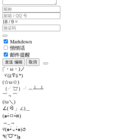
Markdown
悄悄话
邮件提醒
发送
编辑
取消
|´・ω・)ノ
ヾ(≧∇≦*)ゝ
(☆ω☆)
（╯‵□′）╯︵┴─┴
￣﹃￣
(/ω＼)
∠( ᐛ 」∠)＿
(๑•̀ㅁ•́ฅ)
→_→
୧(๑•̀⌄•́๑)૭
٩(ˊᗜˋ*)و