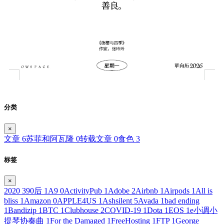
分类
×
文章
6
苏菲和阿瓦隆
0
转载文章
0
食色
3
标签
×
2020
3
90后
1
A9
0
ActivityPub
1
Adobe
2
Airbnb
1
Airpods
1
All is
bliss
1
Amazon
0
APPLE4US
1
Ashsilent
5
Avada
1
bad ending
1
Bandizip
1
BTC
1
Clubhouse
2
COVID-19
1
Dota
1
EOS
1
e小调小
提琴协奏曲
1
For the Damaged
1
FreeHosting
1
FTP
1
George