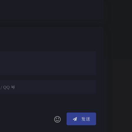
夜间模式
Sans Serif
Serif
浅阴影
深阴影
发送
关闭
日落
暗化
灰度