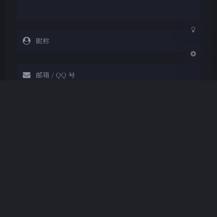
关闭
日落
暗化
灰度
Markdown
悄悄话
邮件提醒
发送
|´・ω・)ノ
ヾ(≧∇≦*)ゝ
(☆ω☆)
（╯‵□′）╯︵┴─┴
￣﹃￣
(/ω＼)
Copyright © 2019-2026 Temple
∠( ᐛ 」∠)＿
(๑•̀ㅁ•́ฅ)
→_→