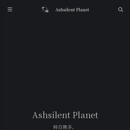
Ashsilent Planet
Ashsilent Planet
時日無多。