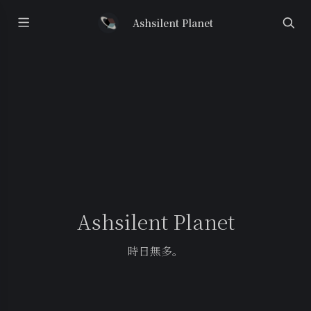
Ashsilent Planet
Ashsilent Planet
時日無多。