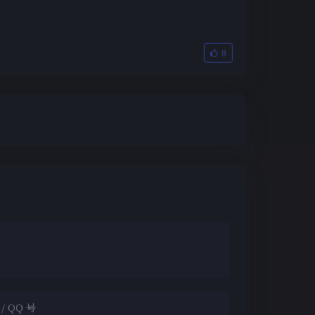
0
夜间模式
Sans Serif
Serif
浅阴影
深阴影
关闭
日落
暗化
灰度