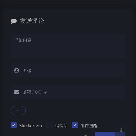
发送评论
夜间模式
Sans Serif
Serif
浅阴影
深阴影
关闭
日落
暗化
灰度
Markdown
悄悄话
邮件提醒