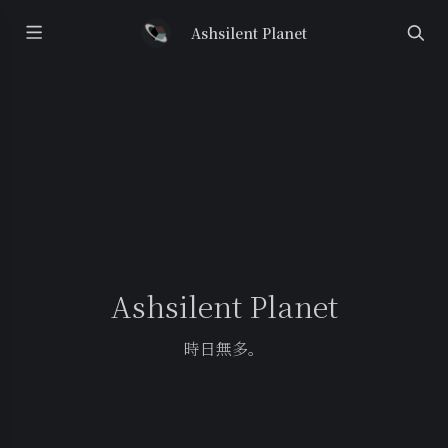
Ashsilent Planet
Ashsilent Planet
時日無多。