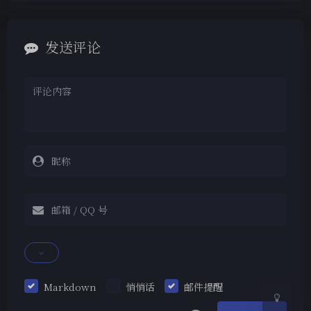
发送评论
夜间模式
Sans Serif
Serif
浅阴影
深阴影
关闭
日落
暗化
灰度
Markdown
悄悄话
邮件提醒