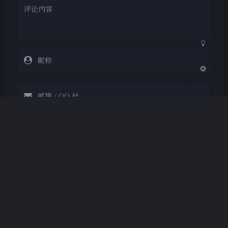
关闭
日落
暗化
灰度
Markdown
悄悄话
邮件提醒
发送
|´・ω・)ノ
ヾ(≧∇≦*)ゝ
(☆ω☆)
（╯‵□′）╯︵┴─┴
￣﹃￣
(/ω＼)