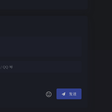
夜间模式
Sans Serif
Serif
发送
浅阴影
深阴影
(≧∇≦*)ゝ
(☆ω☆)
关闭
日落
暗化
灰度