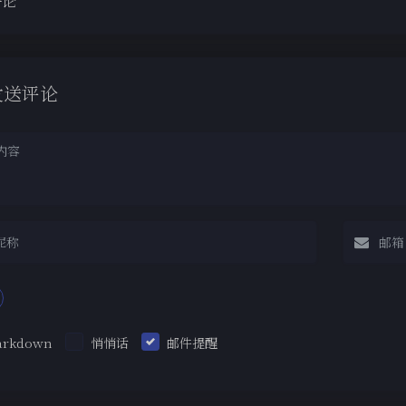
评论
发送评论
arkdown
悄悄话
邮件提醒
|´・ω・)ノ
ヾ