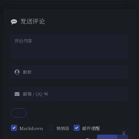
发送评论
夜间模式
Sans Serif
Serif
浅阴影
深阴影
关闭
日落
暗化
灰度
Markdown
悄悄话
邮件提醒