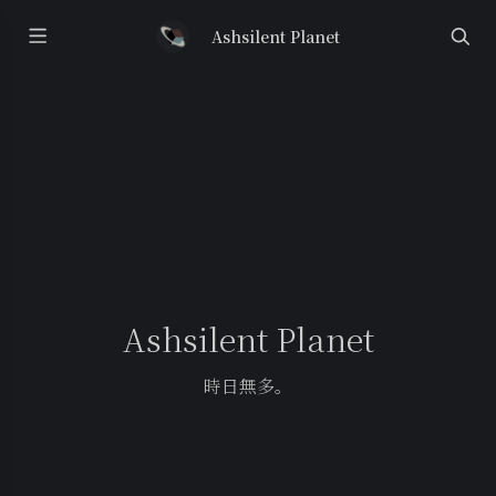
Ashsilent Planet
Ashsilent Planet
時日無多。