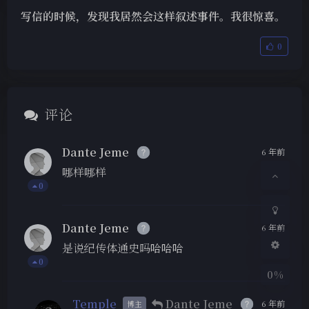
写信的时候，发现我居然会这样叙述事件。我很惊喜。
0
评论
夜间模式
Dante Jeme
6 年前
Sans Serif
Serif
哪样哪样
0
浅阴影
深阴影
关闭
日落
暗化
灰度
Dante Jeme
6 年前
是说纪传体通史吗哈哈哈
0
0%
Temple
Dante Jeme
6 年前
博主