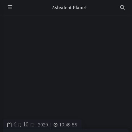
Ashsilent Planet
6
10
月
日 ,
2020
|
10:49:55