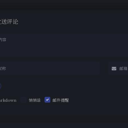
发送评论
arkdown
悄悄话
邮件提醒
|´・ω・)ノ
ヾ
（╯‵□′）╯︵