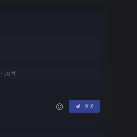
夜间模式
Sans Serif
Serif
发送
浅阴影
深阴影
(≧∇≦*)ゝ
(☆ω☆)
关闭
日落
暗化
灰度
┴─┴
￣﹃￣
(/ω＼)