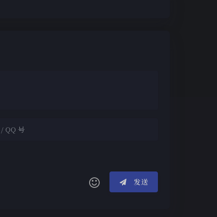
夜间模式
Sans Serif
Serif
发送
浅阴影
深阴影
(≧∇≦*)ゝ
(☆ω☆)
关闭
日落
暗化
灰度