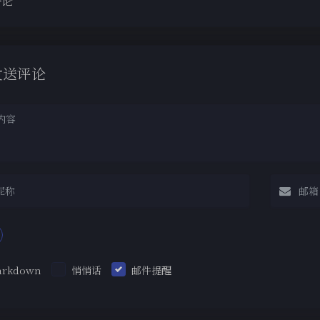
评论
发送评论
arkdown
悄悄话
邮件提醒
|´・ω・)ノ
ヾ