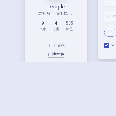
Temple
应无所住，而生其心。
9
4
535
文章
分类
标签
Links
M
博客集
念叨
文章
读书
观影