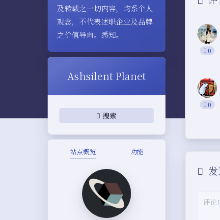
及转载之一切内容，均系个人
观念，不代表述职企业及品牌
之价值导向。悉知。
0
Ashsilent Planet
0
搜索
站点概览
功能
发