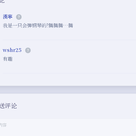
漢寧
我是一只会弹钢琴的?腾腾腾…腾
wshr25
有趣
送评论