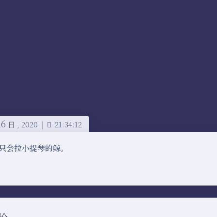
26
日 ,
2020
|
21:34:12
只会拉小提琴的鲸。
论