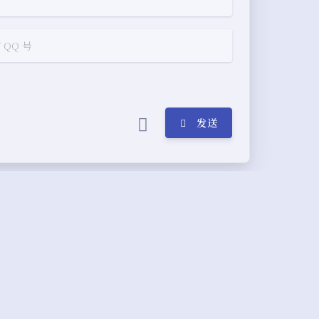
浅阴影
深阴影
关闭
日落
暗化
灰度
发送
(≧∇≦*)ゝ
(☆ω☆)
┴─┴
￣﹃￣
(/ω＼)
emple
(๑•̀ㅁ•́ฅ)
→_→
୧(๑•̀⌄•́๑)૭
43
m ,
57
s
°ο°)ノ
(´இ皿இ｀)
⌇●﹏●⌇
°A°)╯︵○○○
φ(￣∇￣o)
( ง ᵒ̌皿ᵒ̌)ง⁼³₌₃
(ó﹏ò｡)
Σ(っ °Д °;)っ
･｀｡)
╮(╯▽╰)╭
o(*////▽////*)q