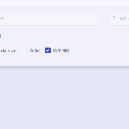
arkdown
悄悄话
邮件提醒
|´・ω・)ノ
ヾ
（╯‵□′）╯︵
Copyright © 2019-2026 T
∠( ᐛ 」∠)＿
本博客已运行
2525
days ,
22
h ,
٩(ˊᗜˋ*)و
(ノ
Theme
Argon
(ฅ´ω`ฅ)
(╯
ヾ(´･ ･｀｡)ノ"
( ,,´･ω･)ﾉ"(´っω