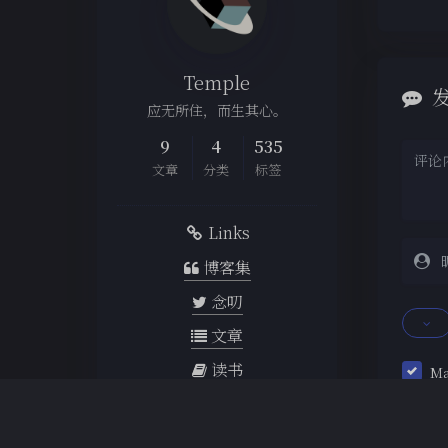
Temple
应无所住，而生其心。
9
4
535
文章
分类
标签
Links
博客集
念叨
文章
读书
M
观影