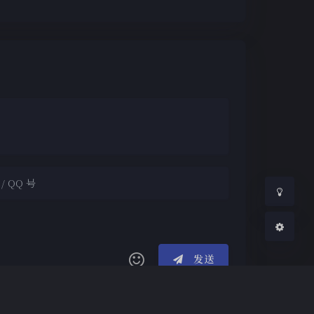
夜间模式
Sans Serif
Serif
浅阴影
深阴影
关闭
日落
暗化
灰度
发送
(≧∇≦*)ゝ
(☆ω☆)