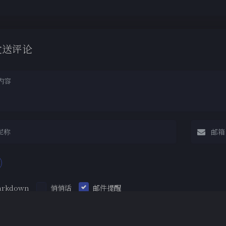
发送评论
arkdown
悄悄话
邮件提醒
|´・ω・)ノ
ヾ