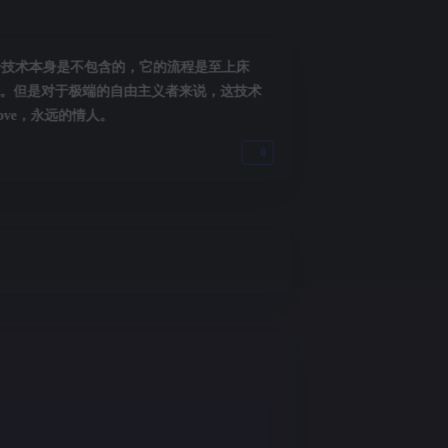
这个技术本身是不包含的，它的流程是至上床
保。但是对于极端的自由主义者来说，这技术
Love，永远的情人。
0
夜间模式
Sans Serif
Serif
浅阴影
深阴影
关闭
日落
暗化
灰度