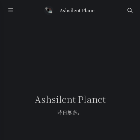
Ashsilent Planet
Ashsilent Planet
時日無多。