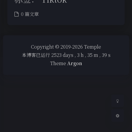
0 篇文章
夜间模式
Copyright © 2019-2026 Temple
本博客已运行
2523
days ,
3
h ,
35
m ,
39
s
Sans Serif
Serif
Theme
Argon
浅阴影
深阴影
关闭
日落
暗化
灰度