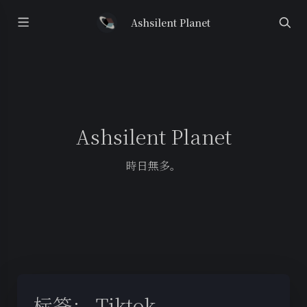
Ashsilent Planet
Ashsilent Planet
時日無多。
标签：
Tiktok