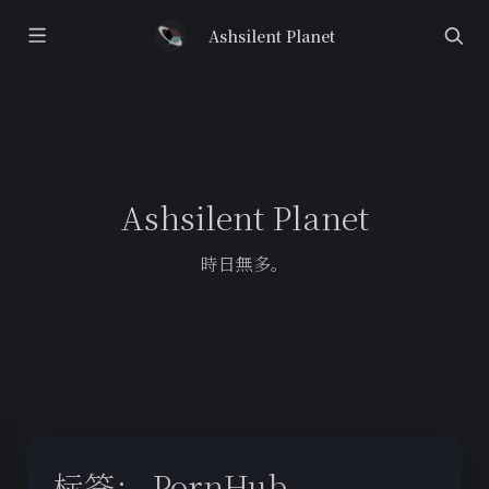
Ashsilent Planet
Ashsilent Planet
時日無多。
标签：
PornHub