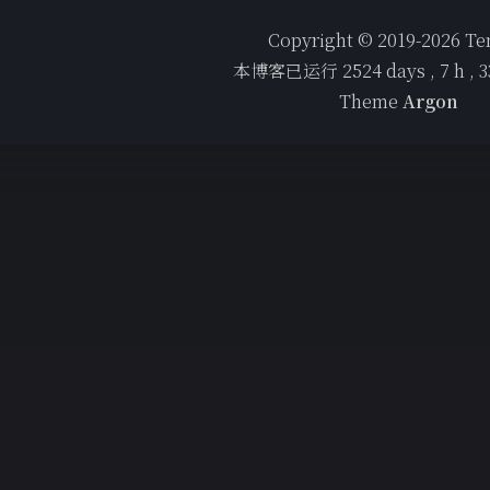
Copyright © 2019-2026 T
本博客已运行
2524
days ,
7
h ,
3
Theme
Argon