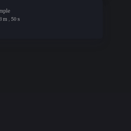
emple
3
m ,
51
s