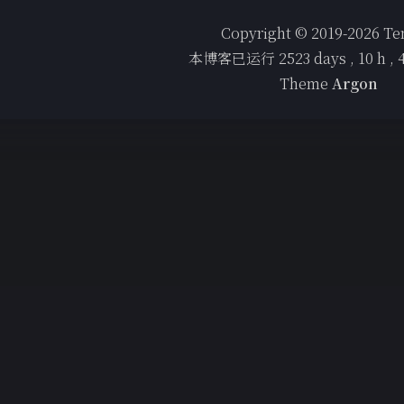
Copyright © 2019-2026 T
本博客已运行
2523
days ,
10
h ,
Theme
Argon