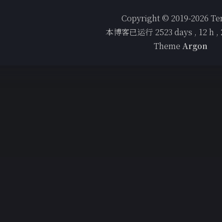
Copyright © 2019-2026 T
本博客已运行
2523
days ,
12
h ,
Theme
Argon