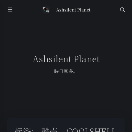
Ashsilent Planet
Ashsilent Planet
時日無多。
标签：
酷壳 – COOLSHELL