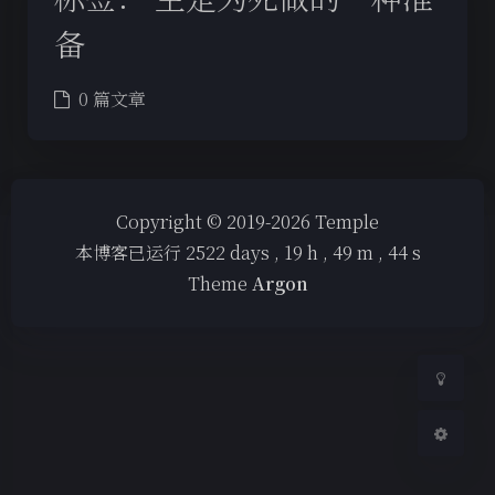
备
0 篇文章
夜间模式
Copyright © 2019-2026 Temple
Sans Serif
Serif
本博客已运行
2522
days ,
19
h ,
49
m ,
44
s
浅阴影
深阴影
Theme
Argon
关闭
日落
暗化
灰度