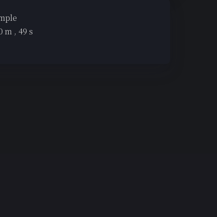
emple
0
m ,
49
s