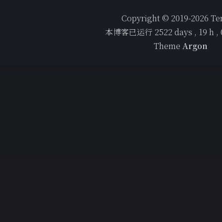
Copyright © 2019-2026 T
本博客已运行
2522
days ,
19
h ,
Theme
Argon