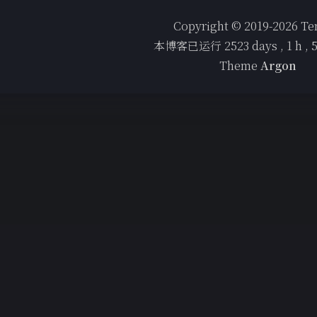
Copyright © 2019-2026 T
本博客已运行
2523
days ,
1
h ,
Theme
Argon