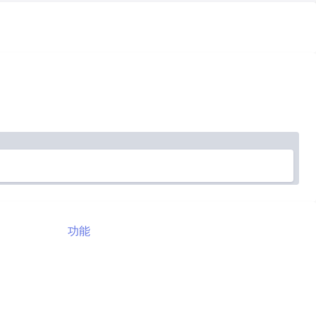
不代表述职企业及品牌之价值导向。悉知。
功能