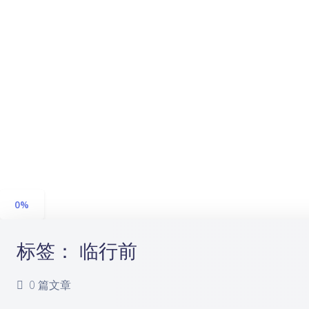
浅阴影
深阴影
关闭
日落
暗化
灰度
0%
标签：
临行前
0 篇文章