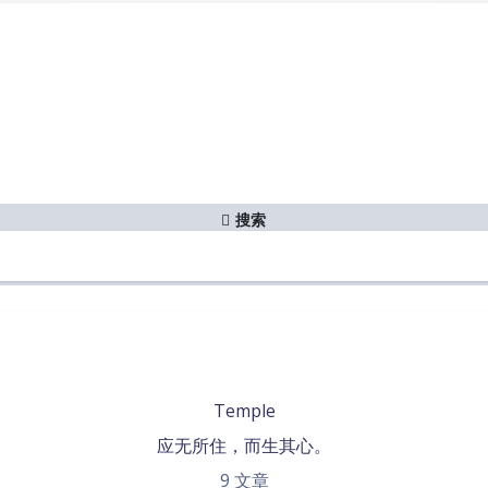
许可。
载前请务必署名。本站原创及转载之一切内容，均系个人观念，
搜索
Temple
应无所住，而生其心。
9
文章