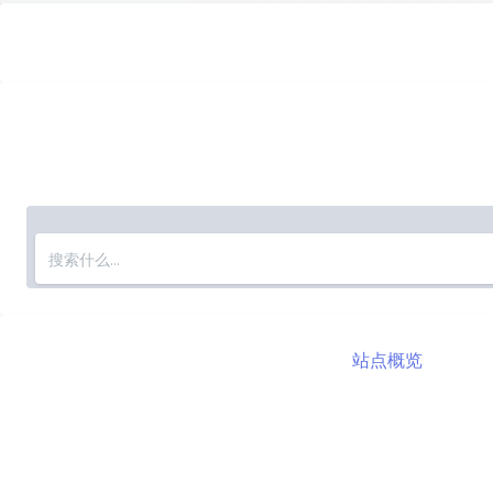
公告
本站一切原创内容均采用
知识共享署名4.0 国际许可协议进行
本站文章及说说除注明转载/出处外，均为本站原创或翻译，转
Ashsilent Planet
站点概览